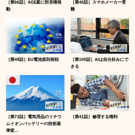
［第66話］AI法案に拒否権発
［第46話］スマホメーカー受
動
難
［第49話］EU電池規則発効
［第105話］AIは自分好みにで
きる
［第73話］電気用品のリチウ
［第41話］修理する権利
ムイオンバッテリーの技術基
準変...