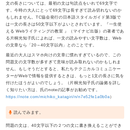
文の長さについては、最初の文は句読点をいれて69文字で
す。今時の大人にとって69文字は長すぎて読み切れないのか
もしれません。TC協会発行の日本語スタイルガイド第3版で
は一文の長さは50文字以下がよいとされています。『一生使
える Webライティングの教室 』（マイナビ出版）の著者であ
る片桐光知子氏によれば、一文の読みやすい文字数は、Web
の文章なら「20～40文字以内」とのことです。
最近の大人はスマホ向けの文章に慣れすぎているので、この
問題文の文字数が多すぎて意味が読み取れないのかもしれま
せん。もしそうだとすると、私たちテクニカルコミュニケー
ターがWebで情報を提供するときは、もっと1文の長さに気を
付けたほうがよいのでしょう。（片桐光知子氏の論拠を詳し
く知りたい方は、氏のnoteの記事がお勧めです。
https://note.com/michiko_katagiri/n/n7e52fe1a0b0a
）
読んでみます。
問題の文は、40文字以下の２つの文に書き換えることができ