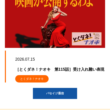
2026.07.15
［とくダネ！ナオキ 第115話］受け入れ難い表現
とくダネ！ナオキ
パセイジ通信