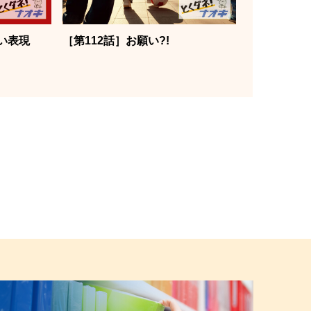
い表現
［第112話］お願い?!