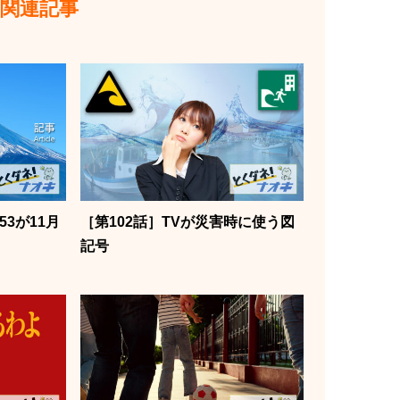
 関連記事
153が11月
［第102話］TVが災害時に使う図
記号