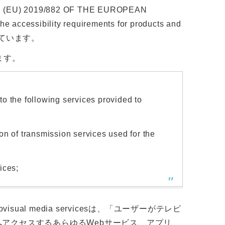
 (EU) 2019/882 OF THE EUROPEAN
accessibility requirements for products and
れています。
ます。
 to the following services provided to
on of transmission services used for the
ices;
 audiovisual media servicesは、「ユーザーがテレビ
アクセスするあらゆるWebサービス、アプリ、