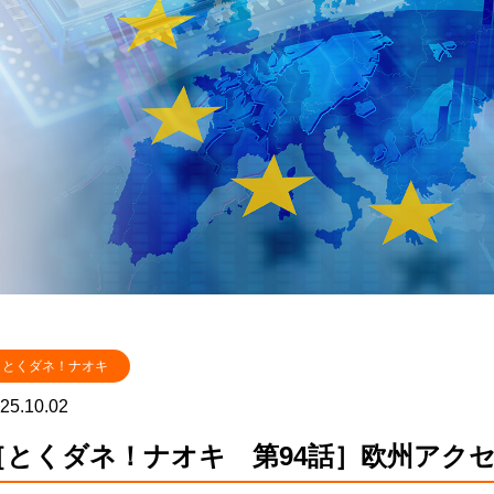
とくダネ！ナオキ
25.10.02
［とくダネ！ナオキ 第94話］欧州アクセ