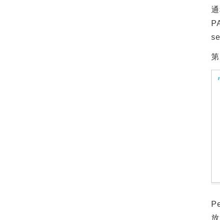
通
PA
s
第
P
放