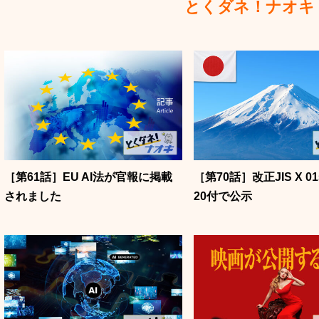
とくダネ！ナオキ
［第61話］EU AI法が官報に掲載
［第70話］改正JIS X 0
されました
20付で公示