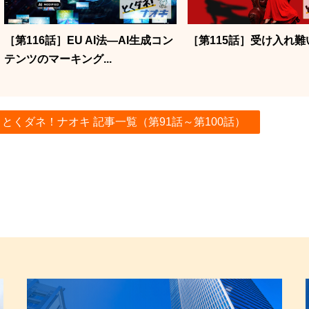
［第116話］EU AI法―AI生成コン
［第115話］受け入れ難
テンツのマーキング...
とくダネ！ナオキ 記事一覧
（第91話～第100話）