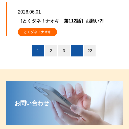
2026.06.01
［とくダネ！ナオキ 第112話］お願い?!
とくダネ！ナオキ
1
2
3
…
22
お問い合わせ