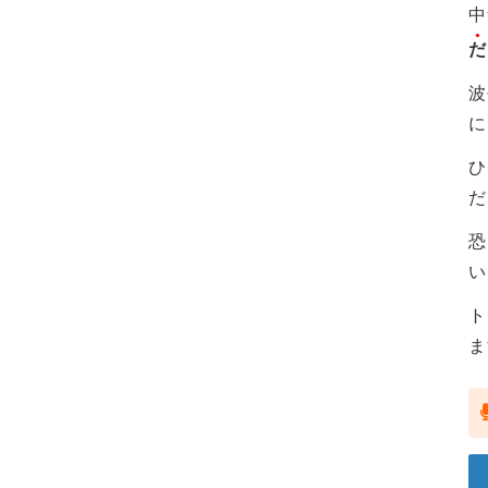
中
だ
波
に
ひ
だ
恐
い
ト
ま