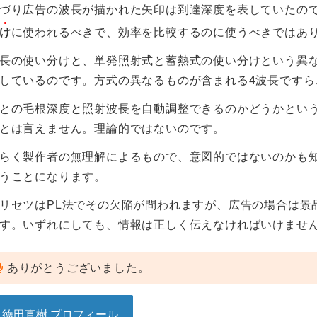
づり広告の波長が描かれた矢印は到達深度を表していたの
け
に使われるべきで、効率を比較するのに使うべきではあ
長の使い分けと、単発照射式と蓄熱式の使い分けという異
しているのです。方式の異なるものが含まれる4波長です
との毛根深度と照射波長を自動調整できるのかどうかとい
とは言えません。理論的ではないのです。
らく製作者の無理解によるもので、意図的ではないのかも
うことになります。
リセツはPL法でその欠陥が問われますが、広告の場合は景
す。いずれにしても、情報は正しく伝えなければいけませ
ありがとうございました。
徳田直樹 プロフィール