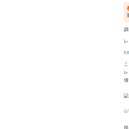
調
レ
ht
こ
レ
壊
山
脱