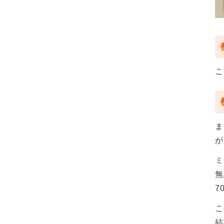
こ
ま
が
ミ
無
7
こ
結