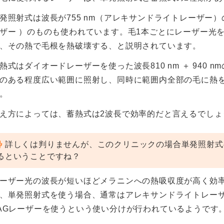
発照射式は波長が755 nm（アレキサンドライトレーザー）のも
ザー ）のものも使われています。毛1本ごとにレーザー光
、その熱で毛根を熱破壊する、と説明されています。
熱式はダイオードレーザーを使った波長810 nm ＋ 940
のある程度広い範囲に照射し、同時に範囲内全部の毛に熱
。
え方によっては、蓄熱式は2波長で効率的だと言えるでしょ
詳しくは判りませんが、このクリニックの場合単発照射式
るということですね？
ーザー光の波長が短いほどメラニンへの熱吸収度が高く効
、単発照射式を使う場合、通常はアレキサンドライトレーザ
AGレーザーを使うという使い分けが行われているようです