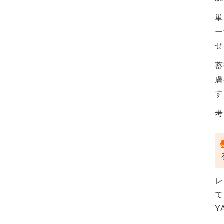
単
ー
せ
蓄
膚
す
考
レ
て
Y