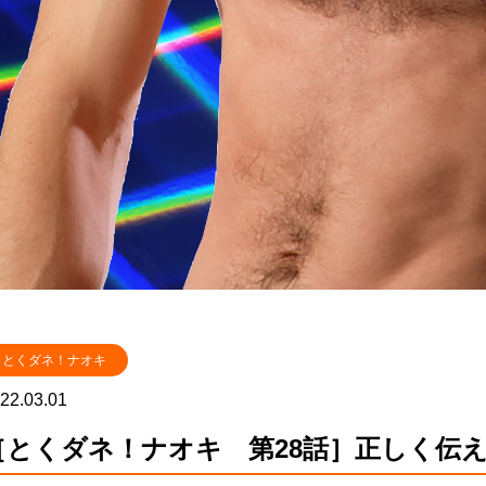
とくダネ！ナオキ
22.03.01
［とくダネ！ナオキ 第28話］正しく伝