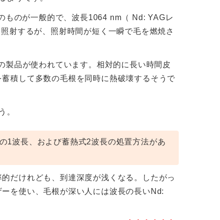
のが一般的で、波長1064 nm（ Nd: YAGレ
を照射するが、照射時間が短く一瞬で毛を燃焼さ
 nmの製品が使われています。相対的に長い時間皮
を蓄積して多数の毛根を同時に熱破壊するそうで
う。
の1波長、および蓄熱式2波長の処置方法があ
率的だけれども、到達深度が浅くなる。したがっ
ーを使い、毛根が深い人には波長の長いNd:
。