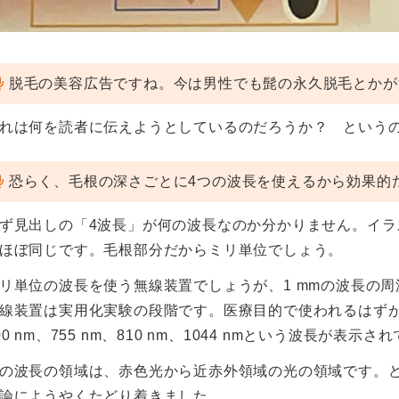
脱毛の美容広告ですね。今は男性でも髭の永久脱毛とかが
れは何を読者に伝えようとしているのだろうか？ という
恐らく、毛根の深さごとに4つの波長を使えるから効果的
ず見出しの「4波長」が何の波長なのか分かりません。イ
ほぼ同じです。毛根部分だからミリ単位でしょう。
リ単位の波長を使う無線装置でしょうが、1 mmの波長の周波
線装置は実用化実験の段階です。医療目的で使われるはず
00 nm、755 nm、810 nm、1044 nmという波長が表示
の波長の領域は、赤色光から近赤外領域の光の領域です。
論にようやくたどり着きました。