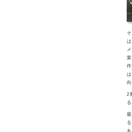
そ
は
メ
業
作
は
向
2
る
最
る
あ