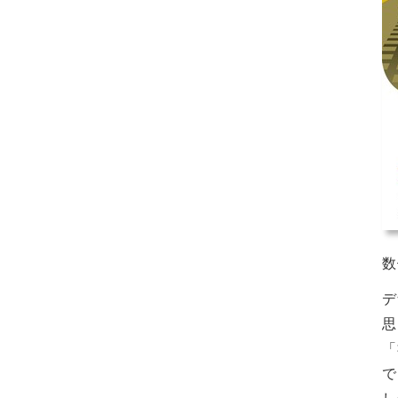
数
デ
思
「
で