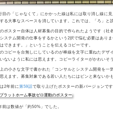
行目の「じゃなくて」にかかった線は私には取り消し線に
する大事なスペースを消しています。これでは、「ろ」と
のポスター自体は人材募集の目的で作られたようです（社
システム開発の仕事をするかという2択で悩む必要はあり
はできます。」ということを伝えるコピーです。
のコピーを台無しにしているのが棒線を文字に重ねたデザ
いないように私には思えます。コピーライターがかわいそ
上の小さな文字で書かれた「コンサルとシステム開発を一
思えます。募集対象である若い人たちにはピンと来ないか
は2年前に
第59話
で取り上げたポスターの新バージョンで
年前は数値が「約50%」でした。