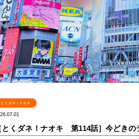
とくダネ！ナオキ
26.07.01
［とくダネ！ナオキ 第114話］今どきの