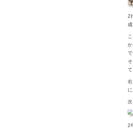
2
成
こ
か
で
そ
て
右
に
次
2