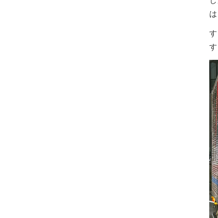
し
は
す
す