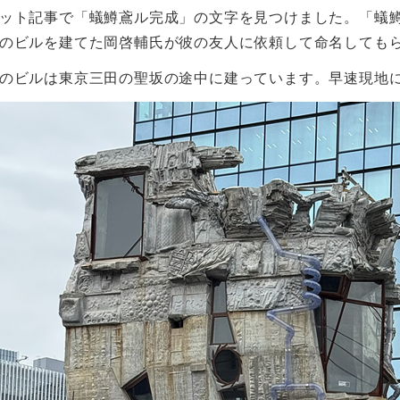
ット記事で「蟻鱒鳶ル完成」の文字を見つけました。「蟻
のビルを建てた岡啓輔氏が彼の友人に依頼して命名しても
のビルは東京三田の聖坂の途中に建っています。早速現地