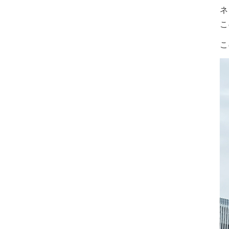
ネ
こ
こ