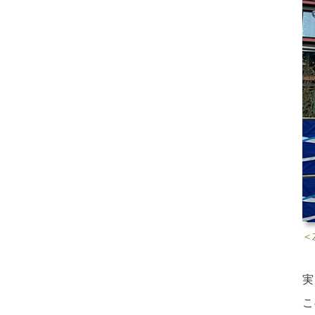
＜
実
こ