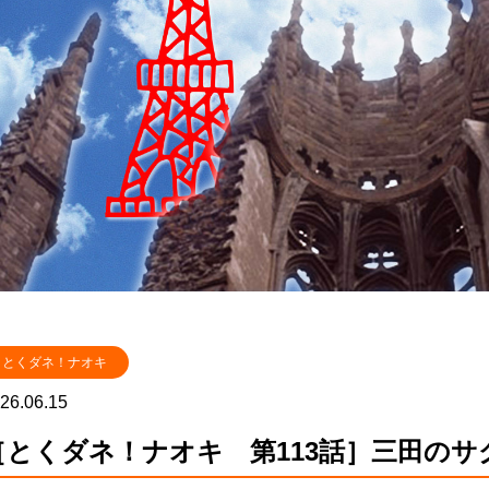
とくダネ！ナオキ
26.06.15
［とくダネ！ナオキ 第113話］三田の