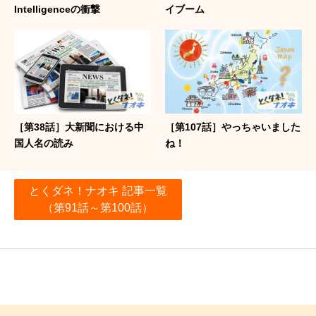
Intelligenceの衝撃
イブーム
［第38話］大新聞における中
［第107話］やっちゃいました
国人名の読み
ね！
とくダネ！ナオキ 記事一覧
（第91話～第100話）