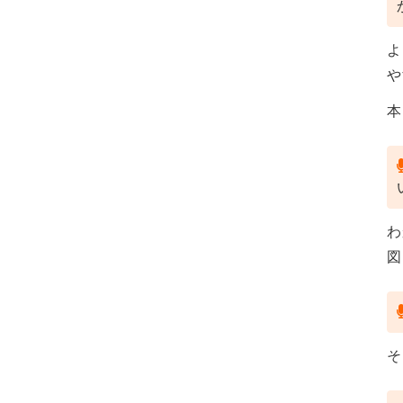
よ
や
本
わ
図
そ