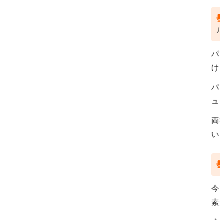
パ
け
パ
ュ
両
い
今
素