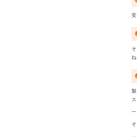
安
そ
ね
製
ス
一
そ