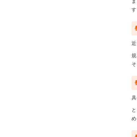
ま
す
近
規
そ
具
と
め