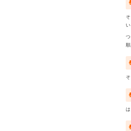
そ
い
つ
順
そ
は