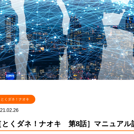
とくダネ！ナオキ
21.02.26
［とくダネ！ナオキ 第8話］マニュアル評価 