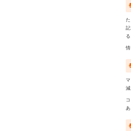
た
記
る
情
マ
減
コ
あ