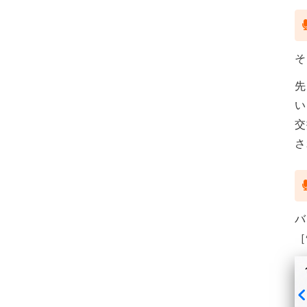
そ
先
い
交
さ
バ
［