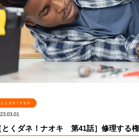
とくダネ！ナオキ
23.03.01
［とくダネ！ナオキ 第41話］修理する