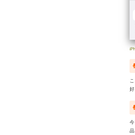
i
こ
好
今
品