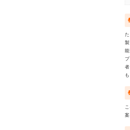
た
製
能
プ
者
も
こ
案