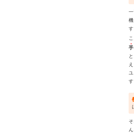
一
機
す
こ
手
と
え
ユ
す
そ
ん