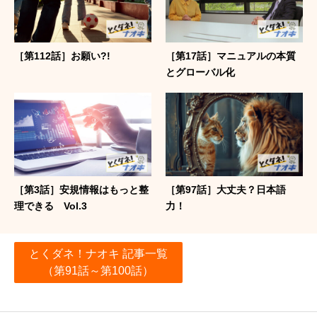
［第112話］お願い?!
［第17話］マニュアルの本質
とグローバル化
［第3話］安規情報はもっと整
［第97話］大丈夫？日本語
理できる Vol.3
力！
とくダネ！ナオキ 記事一覧
（第91話～第100話）