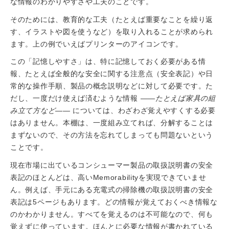
な情報のわかりやすさや工夫のことです。
そのためには、教育的な工夫（たとえば重要なことを繰り返
す、イラストや図を使うなど）を取り入れることが求められ
ます。上の例でいえばプリンターのアイコンです。
この「記憶しやすさ」は、特に記憶しておく必要がある情
報、たとえば全般的な安全に関する注意点（安全表記）や日
常的な操作手順、製品の概念説明などに対して必要です。た
だし、一度だけ使えば済むような情報
――たとえば家具の組
み立て方など――
については、わざわざ覚えやすくする必要
はありません。本棚は、一度組み立てれば、分解することは
まずないので、その方法を忘れてしまっても問題ないという
ことです。
現在市場に出ているコンシューマー製品の取扱説明書の安全
表記のほとんどは、高いMemorabilityを実現できていませ
ん。例えば、手元にある充電式の掃除機の取扱説明書の安全
表記は5ページもあります。どの情報が覚えておくべき情報な
のかわかりません。すべてを覚えるのは不可能なので、何も
覚えずに使っています。ほんとに必要な情報が書かれている