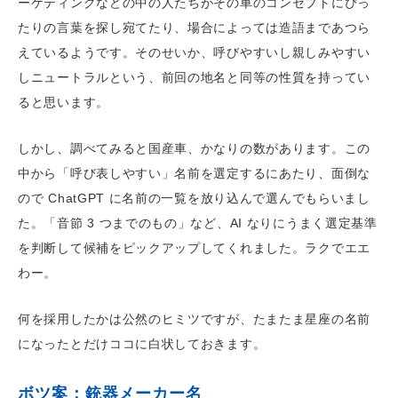
ーケティングなどの中の人たちがその車のコンセプトにぴっ
たりの言葉を探し宛てたり、場合によっては造語まであつら
えているようです。そのせいか、呼びやすいし親しみやすい
しニュートラルという、前回の地名と同等の性質を持ってい
ると思います。
しかし、調べてみると国産車、かなりの数があります。この
中から「呼び表しやすい」名前を選定するにあたり、面倒な
ので ChatGPT に名前の一覧を放り込んで選んでもらいまし
た。「音節 3 つまでのもの」など、AI なりにうまく選定基準
を判断して候補をピックアップしてくれました。ラクでエエ
わー。
何を採用したかは公然のヒミツですが、たまたま星座の名前
になったとだけココに白状しておきます。
ボツ案：銃器メーカー名