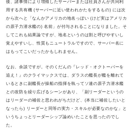
後、諸事情により増殖したサーバーまたは社員さんが共同利
用する共有機 (サーバーに近い使われかたをするもの) には次
から次へと「なんかアメリカの地名っぽい (けど実はアメリカ
の原子力潜水艦の) 名前」が付与されることになりました。そ
してこれも結果論ですが、地名というのは割と呼びやすいし
覚えやすいし、性質もニュートラルですので、サーバー名に
はもってこいだったかもしれません。
なお、余談ですが。そのくだんの『レッド・オクトーバーを
追え！』のクライマックスでは、ダラスの艦長が艦を離れて
いるときに副艦長が操船の指揮を執ってソ連の原子力潜水艦
との攻防を繰り広げるシーンがあり、「副リーダーというの
はリーダーの補佐と思われがちだけど、(本当に補佐したいと
なったら) リーダーと同等の実力・スキルが必要なのかな」と
いうちょっとリーダーシップ論めいたことを思ったのでし
た。