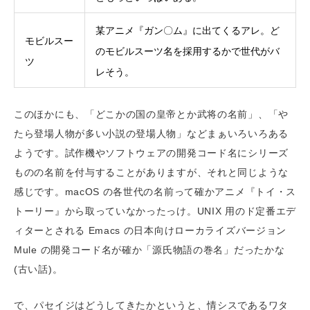
某アニメ『ガン〇ム』に出てくるアレ。ど
モビルスー
のモビルスーツ名を採用するかで世代がバ
ツ
レそう。
このほかにも、「どこかの国の皇帝とか武将の名前」、「や
たら登場人物が多い小説の登場人物」などまぁいろいろある
ようです。試作機やソフトウェアの開発コード名にシリーズ
ものの名前を付与することがありますが、それと同じような
感じです。macOS の各世代の名前って確かアニメ『トイ・ス
トーリー』から取っていなかったっけ。UNIX 用のド定番エデ
ィターとされる Emacs の日本向けローカライズバージョン
Mule の開発コード名が確か「源氏物語の巻名」だったかな
(古い話)。
で、パセイジはどうしてきたかというと、情シスであるワタ