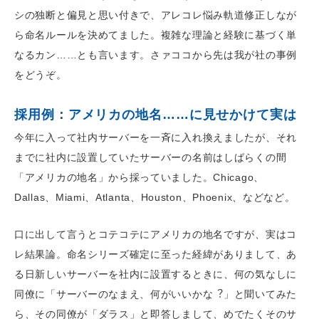
シの独断と偏見と思い付きで、アレコレ悩み軌道修正しなが
ら命名ルールを決めてました。複雑な理論と経験に基づく単
なるカン……とも言います。さァココから先は我が社の事例
をどうぞ。
採用例：アメリカの地名……に見せかけて実は
今年に入って社内サーバーを一斉に入れ換えましたが、それ
までに社内に設置していたサーバーの名前はしばらくの間
「アメリカの地名」から採っていました。Chicago、
Dallas、Miami、Atlanta、Houston、Phoenix、などなど。
口に出して言うとコテコテにアメリカの地名ですが、実はコ
レ結果論。命名シリーズ確定に至った経緯がありまして、あ
る日新しいサーバーを社内に設置するときに、何の気なしに
同僚に「サーバーのなまえ、何がいいかな︖」と聞いてみた
ら、その同僚が「ダラス」と即答しまして、めでたくそのサ