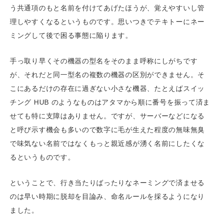
う共通項のもと名前を付けてあげたほうが、覚えやすいし管
理しやすくなるというものです。思いつきでテキトーにネー
ミングして後で困る事態に陥ります。
手っ取り早くその機器の型名をそのまま呼称にしがちです
が、それだと同一型名の複数の機器の区別ができません。そ
こにあるだけの存在に過ぎない小さな機器、たとえばスイッ
チング HUB のようなものはアタマから順に番号を振って済ま
せても特に支障はありません。ですが、サーバーなどになる
と呼び示す機会も多いので数字に毛が生えた程度の無味無臭
で味気ない名前ではなくもっと親近感が湧く名前にしたくな
るというものです。
ということで、行き当たりばったりなネーミングで済ませる
のは早い時期に脱却を目論み、命名ルールを採るようになり
ました。