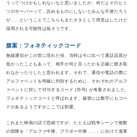
うってつけかもしれないなと思いましたが、何だよそのヒミ
ツのサーバーって、読めるものにしないとみんな不便だろう
が……ということでこちらもまたネタとして用意はしたけど
採用される可能性は低そうです。
腹案：フォネティックコード
無線通信がこの世に現れた頃、当時は今に比べて通話品質が
低かったこともあって、相手が何と言ったかを正確に聴き取
れなかったりしたと思われます。それで、通信や電話の際に
アルファベットを明確に判別するために、それぞれのアルフ
ァベットに対して付与するコード (符号) が考案されました。
フォネティックコードと呼ばれます。厳密には数字にもコー
ドがあるようですがここでは割愛。
これまた映画の話で恐縮ですが、たとえば戦争シーンで複数
の部隊を「アルファ中隊、ブラボー中隊……」に分けて進軍