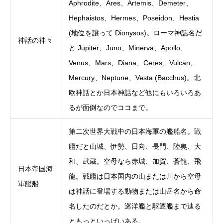
Aphrodite、Ares、Artemis、Demeter、
Hephaistos、Hermes、Poseidon、Hestia
(地位を譲って Dionysos)。ローマ神話名だ
神話の神々
と Jupiter、Juno、Minerva、Apollo、
Venus、Mars、Diana、Ceres、Vulcan、
Mercury、Neptune、Vesta (Bacchus)。北
欧神話とか日本神話など他にもいろいろあ
るが面倒なのでココまで。
第二次世界大戦中の日本海軍の艦船名。戦
艦だと山城、伊勢、日向、長門、陸奥、大
和、武蔵。空母なら赤城、加賀、蒼龍、飛
日本帝国海
龍。戦艦は日本国内の山または川から空母
軍艦船
は神話に登場する動物または山岳名から命
名したのだとか。巡洋艦と駆逐艦まで辿る
ともっといっぱいある。