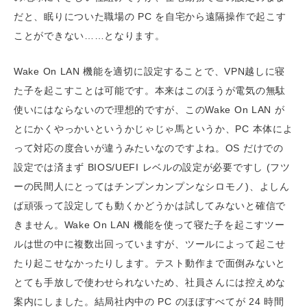
だと、眠りについた職場の PC を自宅から遠隔操作で起こす
ことができない……となります。
Wake On LAN 機能を適切に設定することで、VPN越しに寝
た子を起こすことは可能です。本来はこのほうが電気の無駄
使いにはならないので理想的ですが、このWake On LAN が
とにかくやっかいというかじゃじゃ馬というか、PC 本体によ
って対応の度合いが違うみたいなのですよね。OS だけでの
設定では済まず BIOS/UEFI レベルの設定が必要ですし (フツ
ーの民間人にとってはチンプンカンプンなシロモノ)、よしん
ば頑張って設定しても動くかどうかは試してみないと確信で
きません。Wake On LAN 機能を使って寝た子を起こすツー
ルは世の中に複数出回っていますが、ツールによって起こせ
たり起こせなかったりします。テスト動作まで面倒みないと
とても手放しで使わせられないため、社員さんには控えめな
案内にしました。結局社内中の PC のほぼすべてが 24 時間