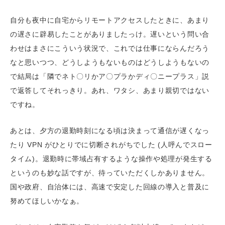
自分も夜中に自宅からリモートアクセスしたときに、あまり
の遅さに辟易したことがありましたっけ。遅いという問い合
わせはまさにこういう状況で、これでは仕事にならんだろう
なと思いつつ、どうしようもないものはどうしようもないの
で結局は「隣でネト〇リかア〇プラかディ〇ニープラス」説
で返答してそれっきり。あれ、ワタシ、あまり親切ではない
ですね。
あとは、夕方の退勤時刻になる頃は決まって通信が遅くなっ
たり VPN がひとりでに切断されがちでした (人呼んでスロー
タイム)。退勤時に帯域占有するような操作や処理が発生する
というのも妙な話ですが、待っていただくしかありません。
国や政府、自治体には、高速で安定した回線の導入と普及に
努めてほしいかなぁ。