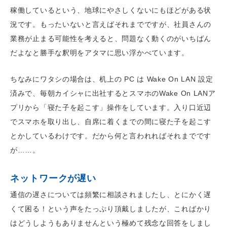
稼働しているという、地球にやさしくないにもほどがある状
況です。もったいないと言えばそれまでですが、社員さんの
業務が止まる可能性を考えると、問題なく動くのがいちばん
だよなと勝手な釈明をアタマに思い浮かべています。
ちなみにワタシの場合は、机上の PC は Wake On LAN 設定
済みで、毎朝カイシャに出社するとスマホのWake On LANア
プリから「寝た子を起こす」操作をしています。入り口近辺
でスマホを取り出し、自席に着くまでの間に寝た子を起こす
とかしているわけです。だから何と言われればそれまでです
が……。
ネットワークが遅い
通信の遅さについては頻繁に相談されましたし、とにかく遅
くて困る！という声をたっぷり頂戴しましたが、こればかり
はどうしようもありませんという極めて残念な回答をしまし