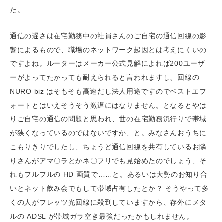
た。
通信の遅さは在宅勤務中の社員さんのご自宅の通信回線の影
響によるもので、職場のネットワーク起因とは考えにくいの
ですよね。ルーターはメーカー公式見解によれば200ユーザ
ーがよってたかっても耐えられると言われますし、回線の
NURO biz はそもそも高速だし法人用途ですのでベストエフ
ォートとはいえそうそう激遅にはなりません。となるとやは
りご自宅の通信の問題と思われ、世の在宅勤務流行りで帯域
が狭くなっているのではないですか、と。みなさんおうちに
こもりきりでしたし、ちょうど通信回線を共有しているお隣
りさんがアマ〇ラとかネ〇フリでも見始めたのでしょう、そ
れもフルフルの HD 画質で……と。あるいは大勢のお知り合
いとネット飲み会でもして帯域占有したとか？ そうやって多
くの人がフレッツ光回線に殺到していますから、存外にメタ
ルの ADSL が帯域ガラ空き最強だったかもしれません。