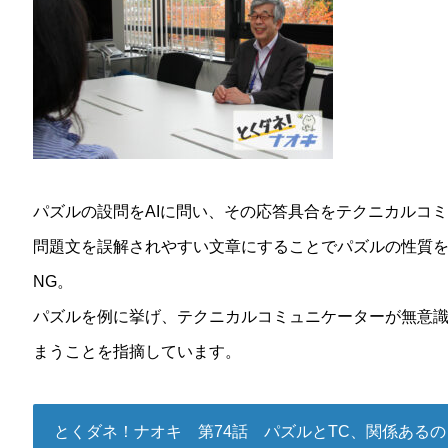
パズルの設問をAIに問い、その応答具合をテクニカルコ
問題文を誤解されやすい文章にすることでパズルの性質を
NG。
パズルを例に挙げ、テクニカルコミュニケーターが無意
まうことを指摘しています。
とくダネ！ナオキ 第74話 パズルとTC、関係あるの