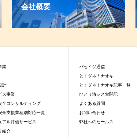
会社概要
事業
パセイジ通信
とくダネ！ナオキ
設計
とくダネ！ナオキ記事一覧
ビス事業
ひとり情シス奮闘記
安全コンサルティング
よくある質問
安全支援業種別対応一覧
お問い合わせ
ュアル評価サービス
弊社へのセールス
リ紹介