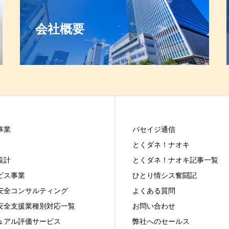
会社概要
事業
パセイジ通信
とくダネ！ナオキ
設計
とくダネ！ナオキ記事一覧
ビス事業
ひとり情シス奮闘記
安全コンサルティング
よくある質問
安全支援業種別対応一覧
お問い合わせ
ュアル評価サービス
弊社へのセールス