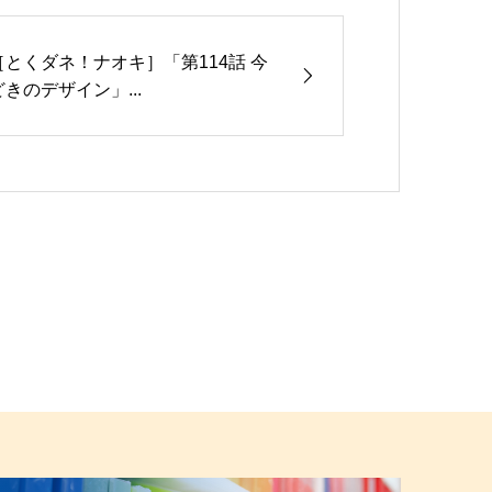
［とくダネ！ナオキ］「第114話 今
どきのデザイン」...