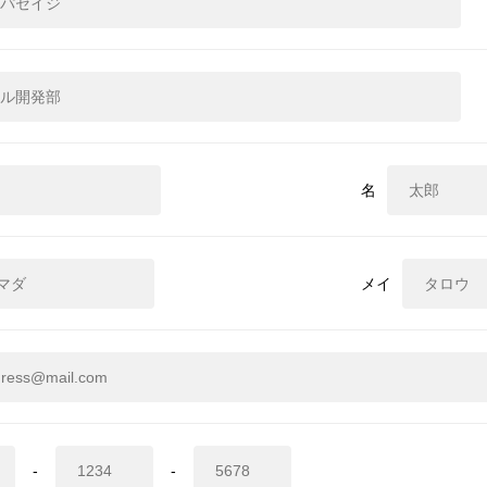
名
メイ
-
-