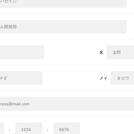
名
メイ
-
-