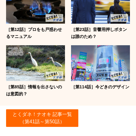
［第12話］プロをも戸惑わせ
［第23話］音響用押しボタン
るマニュアル
は誰のため？
［第85話］情報を出さないの
［第114話］今どきのデザイン
は意図的？
とくダネ！ナオキ 記事一覧
（第41話～第50話）