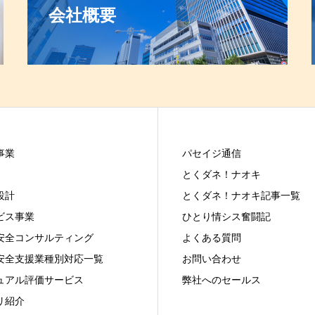
会社概要
事業
パセイジ通信
とくダネ！ナオキ
設計
とくダネ！ナオキ記事一覧
ビス事業
ひとり情シス奮闘記
安全コンサルティング
よくある質問
安全支援業種別対応一覧
お問い合わせ
ュアル評価サービス
弊社へのセールス
リ紹介