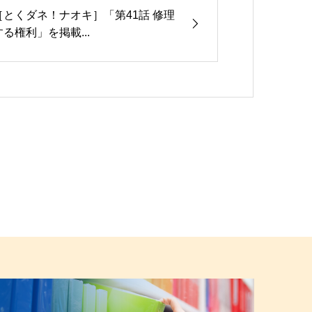
［とくダネ！ナオキ］「第41話 修理
する権利」を掲載...