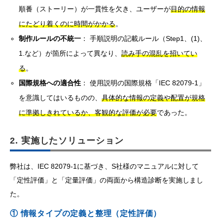
順番（ストーリー）が一貫性を欠き、ユーザーが
目的の情報
にたどり着くのに時間がかかる
。
制作ルールの不統一
： 手順説明の記載ルール（Step1、(1)、
1.など）が箇所によって異なり、
読み手の混乱を招いてい
る
。
国際規格への適合性
： 使用説明の国際規格「IEC 82079-1」
を意識してはいるものの、
具体的な情報の定義や配置が規格
に準拠しきれているか、客観的な評価が必要
であった。
2. 実施したソリューション
弊社は、IEC 82079-1に基づき、S社様のマニュアルに対して
「定性評価」と「定量評価」の両面から構造診断を実施しまし
た。
① 情報タイプの定義と整理（定性評価）