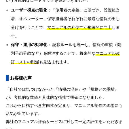
いう具体的なロードマップを策定できました。
ユーザー視点の強化
：「使用者の定義」に基づき、設置担当
者、オペレーター、保守担当者それぞれに最適な情報の出し
分けを行うことで、
マニュアルの利便性が飛躍的に向上
しま
す。
保守・運用の効率化
： 記載ルールを統一し、情報の重複（識
別子の分散など）を解消することで、将来的な
マニュアル改
訂コストの削減
も見込まれます。
お客様の声
「自社では気づけなかった『情報の混在』や『規格との乖離』
が、客観的な数値と具体的な指摘で明確になりました。
これから目指すべき方向性が定まり、マニュアル制作の現場にも
活気が出ています。
弊社のマニュアル評価サービスに対して一定の評価をいただきま