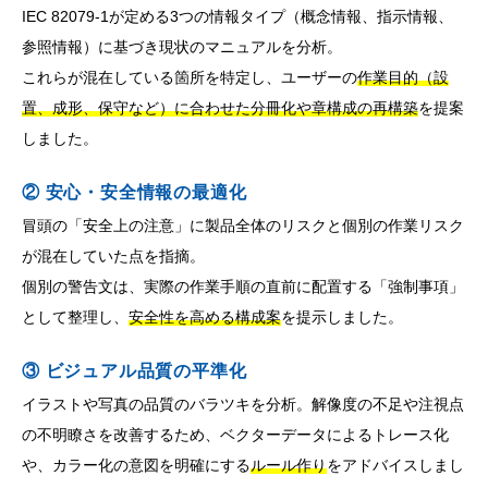
IEC 82079-1が定める3つの情報タイプ（概念情報、指示情報、
参照情報）に基づき現状のマニュアルを分析。
これらが混在している箇所を特定し、ユーザーの
作業目的（設
置、成形、保守など）に合わせた分冊化や章構成の再構築
を提案
しました。
② 安心・安全情報の最適化
冒頭の「安全上の注意」に製品全体のリスクと個別の作業リスク
が混在していた点を指摘。
個別の警告文は、実際の作業手順の直前に配置する「強制事項」
として整理し、
安全性を高める構成案
を提示しました。
③ ビジュアル品質の平準化
イラストや写真の品質のバラツキを分析。解像度の不足や注視点
の不明瞭さを改善するため、ベクターデータによるトレース化
や、カラー化の意図を明確にする
ルール作り
をアドバイスしまし