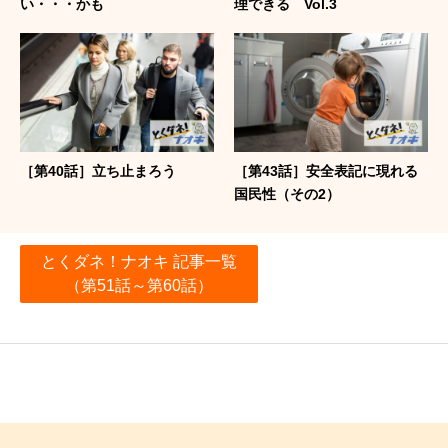
い・・・かも
理できる Vol.3
［第40話］立ち止まろう
［第43話］安全表記に現れる
国民性（その2）
とくダネ！ナオキ 記事一覧
（第51話～第60話）