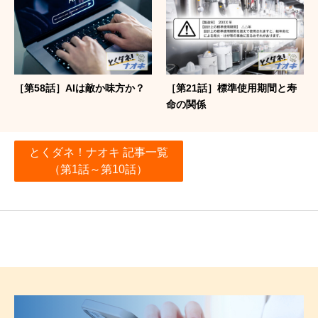
［第58話］AIは敵か味方か？
［第21話］標準使用期間と寿
命の関係
とくダネ！ナオキ 記事一覧
（第1話～第10話）