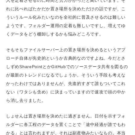
入を定着させるのに時間と労力かかったと聞いています。そ
れに比べればたかだか置き場所を決めただけの話ですが、こ
ういうルール化みたいなのを全社的に普及させるのは難しい
ようです。フォルダー運用の定着も難しいですし、増えてゆ
くデータをどう棚卸しするかも悩みどころです。
そもそもファイルサーバー上の置き場所を決めるというアプ
ローチ自体が先史的というか古典的なのですよね。今だとさ
しずめSharePointとかGitHubでのソースデータ共有を図るの
が最新のトレンドになるでしょうか。そういう手段も考えな
かったわけではありませんが、先進的すぎて誰もついてこれ
ない（ワタシも含め）に決まっていますので速攻で頭の中か
ら消し去りました。
しょせんは置き場所を決めたに過ぎません。日付を示すフォ
ルダーに各工程のデータを置くことで「途中経過が誰でもわ
かる」とは言われますが、それは副産物みたいなもの。本当