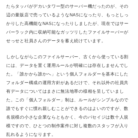
たらタッパがデカいタワー型のサーバー機だったのが、その
辺の量販店で売っているようなNASになったり、もっとしっ
かりした高機能なNASになったりしましたが、現在ではサー
バーラック内に収納可能なガッツリしたファイルサーバーが
せっせと社員さんのデータを蓄え続けています。
しかしながらこのファイルサーバー、古くから使っている割
には、データを置く運用ルールが明確には存在しませんでし
た。「誰かから誰かへ」という個人フォルダーを基本にした
フォルダー構成の運用方針があるだけで、それ以外の社員共
有データについてはまさに無法地帯の様相を呈していまし
た。この「個人フォルダー」制は、ルールがシンプルなので
誰でもすぐに慣れ親しむことができるのはよいのですが、数
名規模の小さな企業ならともかく、今のパセイジは数十人規
模ですので、ひとつの制作案件に対し複数のスタッフが入り
乱れるようになります。