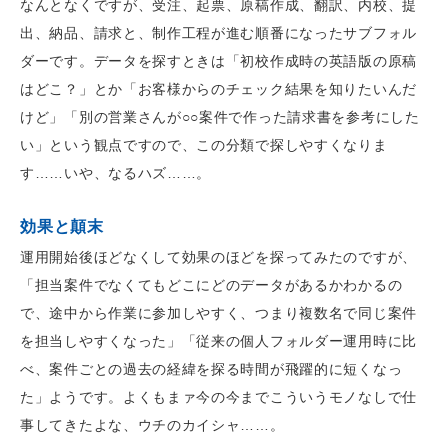
なんとなくですが、受注、起票、原稿作成、翻訳、内校、提
出、納品、請求と、制作工程が進む順番になったサブフォル
ダーです。データを探すときは「初校作成時の英語版の原稿
はどこ？」とか「お客様からのチェック結果を知りたいんだ
けど」「別の営業さんが○○案件で作った請求書を参考にした
い」という観点ですので、この分類で探しやすくなりま
す……いや、なるハズ……。
効果と顛末
運用開始後ほどなくして効果のほどを探ってみたのですが、
「担当案件でなくてもどこにどのデータがあるかわかるの
で、途中から作業に参加しやすく、つまり複数名で同じ案件
を担当しやすくなった」「従来の個人フォルダー運用時に比
べ、案件ごとの過去の経緯を探る時間が飛躍的に短くなっ
た」ようです。よくもまァ今の今までこういうモノなしで仕
事してきたよな、ウチのカイシャ……。