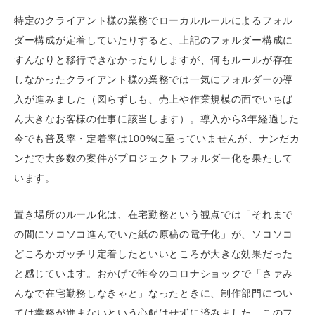
特定のクライアント様の業務でローカルルールによるフォル
ダー構成が定着していたりすると、上記のフォルダー構成に
すんなりと移行できなかったりしますが、何もルールが存在
しなかったクライアント様の業務では一気にフォルダーの導
入が進みました（図らずしも、売上や作業規模の面でいちば
ん大きなお客様の仕事に該当します）。導入から3年経過した
今でも普及率・定着率は100%に至っていませんが、ナンだカ
ンだで大多数の案件がプロジェクトフォルダー化を果たして
います。
置き場所のルール化は、在宅勤務という観点では「それまで
の間にソコソコ進んでいた紙の原稿の電子化」が、ソコソコ
どころかガッチリ定着したといいところが大きな効果だった
と感じています。おかげで昨今のコロナショックで「さァみ
んなで在宅勤務しなきゃと」なったときに、制作部門につい
ては業務が進まないという心配はせずに済みました。このフ