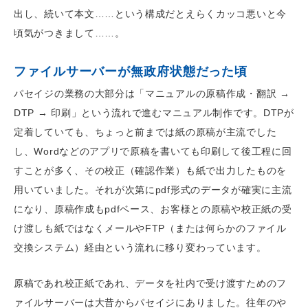
出し、続いて本文……という構成だとえらくカッコ悪いと今
頃気がつきまして……。
ファイルサーバーが無政府状態だった頃
パセイジの業務の大部分は「マニュアルの原稿作成・翻訳 →
DTP → 印刷」という流れで進むマニュアル制作です。DTPが
定着していても、ちょっと前までは紙の原稿が主流でした
し、Wordなどのアプリで原稿を書いても印刷して後工程に回
すことが多く、その校正（確認作業）も紙で出力したものを
用いていました。それが次第にpdf形式のデータが確実に主流
になり、原稿作成もpdfベース、お客様との原稿や校正紙の受
け渡しも紙ではなくメールやFTP（または何らかのファイル
交換システム）経由という流れに移り変わっています。
原稿であれ校正紙であれ、データを社内で受け渡すためのフ
ァイルサーバーは大昔からパセイジにありました。往年のや