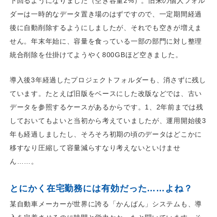
下回るようになりました（空き容量2%）。旧来の個人フォル
ダーは一時的なデータ置き場のはずですので、一定期間経過
後に自動削除するようにしましたが、それでも空きが増えま
せん。年末年始に、容量を食っている一部の部門に対し整理
統合削除を仕掛けてようやく800GBほど空きました。
導入後3年経過したプロジェクトフォルダーも、消さずに残し
ています。たとえば旧版をベースにした改版などでは、古い
データを参照するケースがあるからです。1、2年前までは残
しておいてもよいと当初から考えていましたが、運用開始後3
年も経過しましたし、そろそろ初期の頃のデータはどこかに
移すなり圧縮して容量減らすなり考えないといけませ
ん……。
とにかく在宅勤務には有効だった……よね？
某自動車メーカーが世界に誇る「かんばん」システムも、導