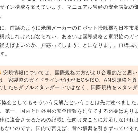
ザイン構成を変えています。マニュアル冒頭の安全表記の
。
に、前話のように米国メーカーのロボット掃除機を日本市
構成しなければならない、あるいは国際規格と家製協のガ
従えばよいのか、戸惑ってしまうことになります。再構成
す。
安規情報については、国際規格の方がより合理的だと思い
は、家製協のガイドラインだけがIECやISO、ANSI規格
でしたらダブルスタンダードではなく、国際規格をスタンダ
C協会としてもそういう見解だということは先に述べました
。第一、国内と国外用の安全情報を別立てする必要はあり
律に適合させるための記載は仕向け先ごとに対応しなけれ
もないのです。国内で言えば、昔の慣習を引きずっている