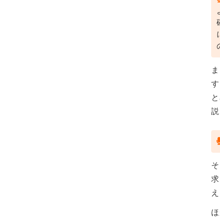
ま
す
と
説
そ
求
え
ほ