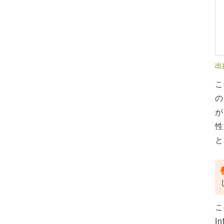
出
こ
の
が
性
と
こ
I