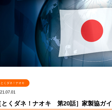
とくダネ！ナオキ
21.07.01
［とくダネ！ナオキ 第20話］家製協ガ