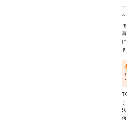
デ
ん
逆
再
に
ま
T
す
法
何